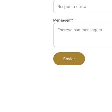
Mensagem*
Enviar
Contato
+55 11 96297-6113
TELEFONE
e
contato@aureaselect.com
EMAIL