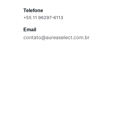
Telefone
+55 11 96297-6113
Email
contato@aureaselect.com.br
Fale conosco para impulsionar seu tim